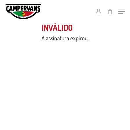
Skip
Menu
Menu
to
conta
main
content
INVÁLIDO
A assinatura expirou.