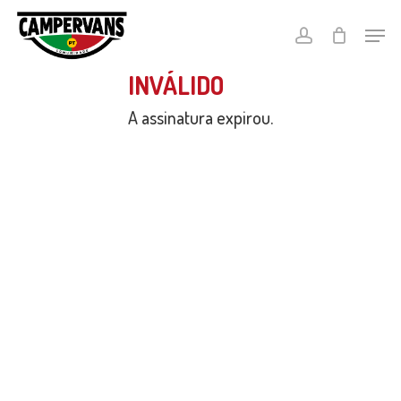
Skip
Menu
Menu
to
conta
main
content
INVÁLIDO
A assinatura expirou.