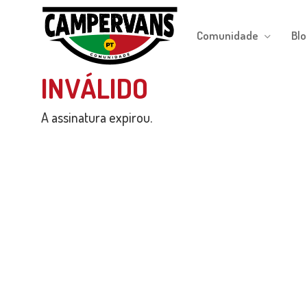
Skip
to
Comunidade
Blo
main
content
INVÁLIDO
A assinatura expirou.