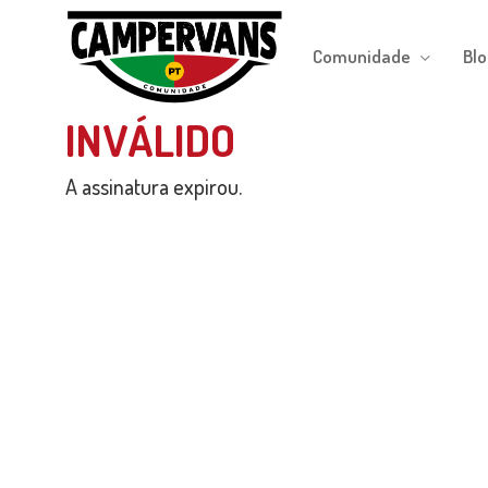
Skip
to
Comunidade
Blo
main
content
INVÁLIDO
A assinatura expirou.