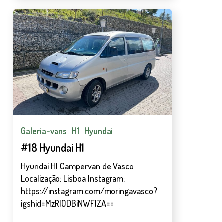
#18
Hyundai
H1
Galeria-vans
H1
Hyundai
#18 Hyundai H1
Hyundai H1 Campervan de Vasco
Localização: Lisboa Instagram:
https://instagram.com/moringavasco?
igshid=MzRlODBiNWFlZA==