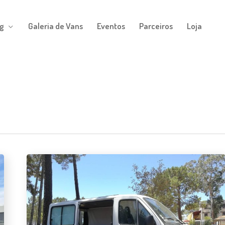
g
Galeria de Vans
Eventos
Parceiros
Loja
#42
Maria
Rodrigues