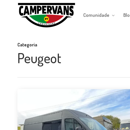
Skip
to
Comunidade
Blo
main
content
Categoria
Peugeot
#50
Gean
Dieckmann