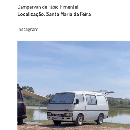
Campervan de Fábio Pimentel
Localização: Santa Maria da Feira
Instagram:
#34
Fábio
Pimentel
-
Bedford
Seta
-
Santa
Maria
da
Feira