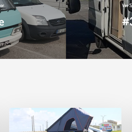
ior
Ver 
e
#3
#51
Rogério
Gandarez