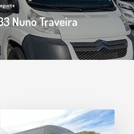
Seguinte
3 Nuno Traveira
#50
Gean
Dieckmann