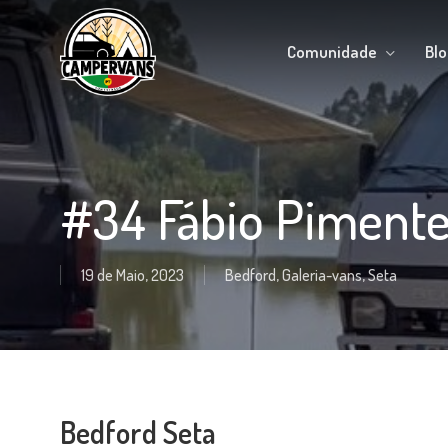
Skip
to
Comunidade
Blo
main
content
#34 Fábio Pimente
19 de Maio, 2023
Bedford
,
Galeria-vans
,
Seta
Bedford Seta