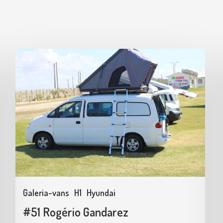
#51
Rogério
Gandarez
Galeria-vans
H1
Hyundai
#51 Rogério Gandarez