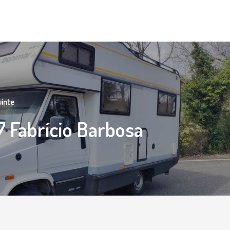
uinte
 Fabrício Barbosa