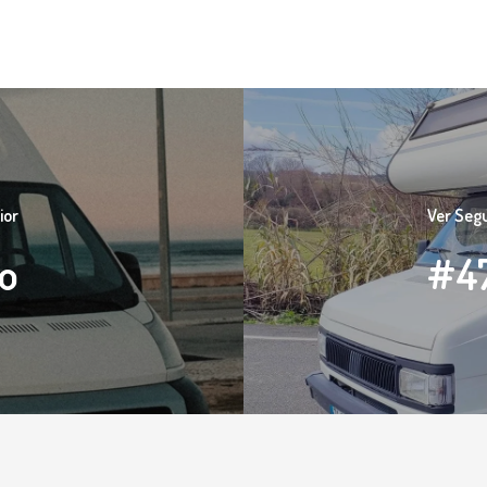
ior
Ver Seg
o
#47