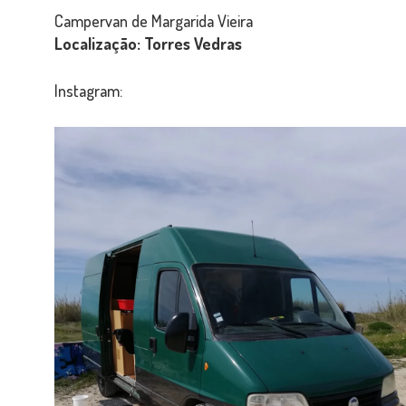
Campervan de Margarida Vieira
Localização: Torres Vedras
Instagram:
#48
Margarida
Vieira
-
Fiat
Ducato
-
Torres
Vedras