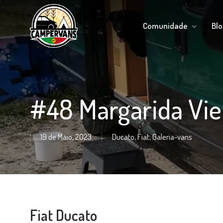
Skip
to
Comunidade
Blo
main
content
#48 Margarida Vie
19 de Maio, 2023
Ducato
,
Fiat
,
Galeria-vans
Fiat Ducato