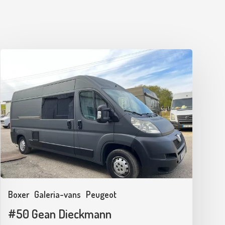
#50
Gean
Dieckmann
Boxer
Galeria-vans
Peugeot
#50 Gean Dieckmann